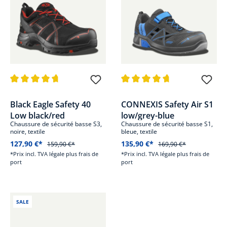
Note moyenne de 4.7 sur 5 étoiles
Note moyenne de 4.8 sur 5 étoi
Black Eagle Safety 40
CONNEXIS Safety Air S1
Low black/red
low/grey-blue
Chaussure de sécurité basse S3,
Chaussure de sécurité basse S1,
noire, textile
bleue, textile
127,90 €*
135,90 €*
159,90 €*
169,90 €*
*Prix incl. TVA légale plus frais de
*Prix incl. TVA légale plus frais de
port
port
SALE