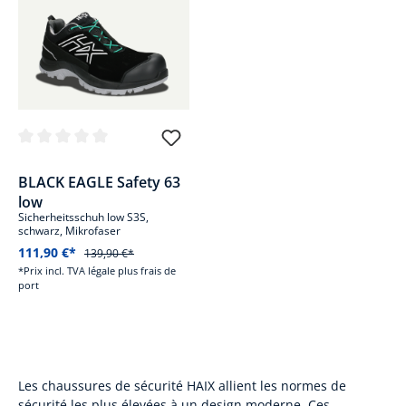
Note moyenne de 0 sur 5 étoiles
BLACK EAGLE Safety 63
low
Sicherheitsschuh low S3S,
schwarz, Mikrofaser
111,90 €*
139,90 €*
*Prix incl. TVA légale plus frais de
port
Les chaussures de sécurité HAIX allient les normes de
sécurité les plus élevées à un design moderne. Ces