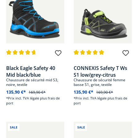
Note moyenne de 4.8 sur 5 étoiles
Note moyenne de 4.8 sur 5 étoi
Black Eagle Safety 40
CONNEXIS Safety T Ws
Mid black/blue
S1 low/grey-citrus
Chaussure de sécurité mid S3,
Chaussure de sécurité femme
noire, textile
basse S1, grise, textile
135,90 €*
135,90 €*
169,90 €*
169,90 €*
*Prix incl. TVA légale plus frais de
*Prix incl. TVA légale plus frais de
port
port
SALE
SALE