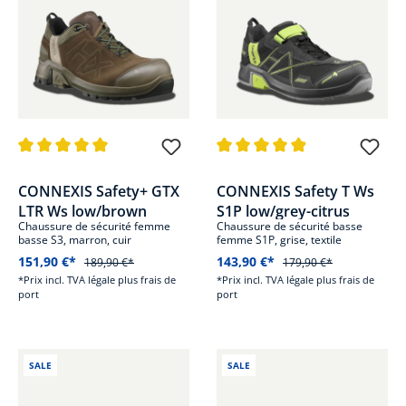
Note moyenne de 5 sur 5 étoiles
Note moyenne de 4.9 sur 5 étoi
CONNEXIS Safety+ GTX
CONNEXIS Safety T Ws
LTR Ws low/brown
S1P low/grey-citrus
Chaussure de sécurité femme
Chaussure de sécurité basse
basse S3, marron, cuir
femme S1P, grise, textile
151,90 €*
143,90 €*
189,90 €*
179,90 €*
*Prix incl. TVA légale plus frais de
*Prix incl. TVA légale plus frais de
port
port
SALE
SALE