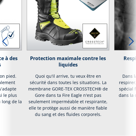
ce à des
Protection maximale contre les
Respi
s
liquides
on pied.
Quoi qu'il arrive, tu veux être en
Dans l
alement
sécurité dans toutes les situations. La
respire
 s'adapte
membrane GORE-TEX CROSSTECH® de
spécial f
i le plus
Gore dans ta Fire Eagle n'est pas
dans la 
 long de la
seulement imperméable et respirante,
elle te protège aussi de manière fiable
du sang et des fluides corporels.