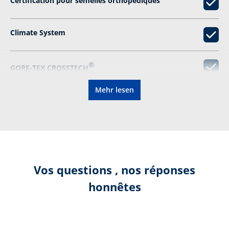
Certification pour semelles orthopédiques
Climate System
®
GORE-TEX CROSSTECH
Mehr lesen
Protecteurs de sécurité
DIN EN ISO 15090
Ressemelable
Vos questions , nos réponses
honnêtes
Selon le certificat:
CE 0193 EN ISO 15090:2012
F2A HI3 CI M AN CR SRC