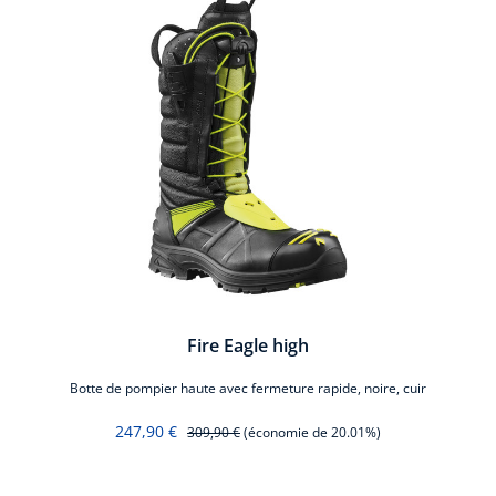
Fire Eagle high
s cl.
Botte de pompier haute avec fermeture rapide, noire, cuir
Bott
247,90 €
309,90 €
(économie de 20.01%)