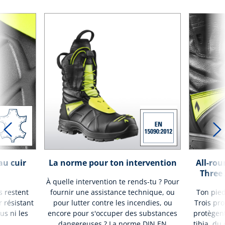
au cuir
La norme pour ton intervention
All-rou
Three
À quelle intervention te rends-tu ? Pour
s restent
fournir une assistance technique, ou
Ton pied
r résistant
pour lutter contre les incendies, ou
Trois pro
us ni les
encore pour s'occuper des substances
protègen
.
dangereuses ? La norme DIN EN
tibia, du