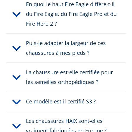
Couleur:
noir
En quoi le haut Fire Eagle diffère-t-il
du Fire Eagle, du Fire Eagle Pro et du
Hauteur en cm:
23,0 cm
Fire Hero 2 ?
Hauteur:
en haut
Puis-je adapter la largeur de ces
Matière supérieure:
Cuir
chaussures à mes pieds ?
Conducteur électrique:
oui
La chaussure est-elle certifiée pour
Protection de coupe:
les semelles orthopédiques ?
aucune protection anti-
coupure
Ce modèle est-il certifié S3 ?
Classe de sécurité:
Type F2A, HI3
Fermeture:
Fermeture rapide à deux
Les chaussures HAIX sont-elles
zones
vraiment fabriquées en Europe ?