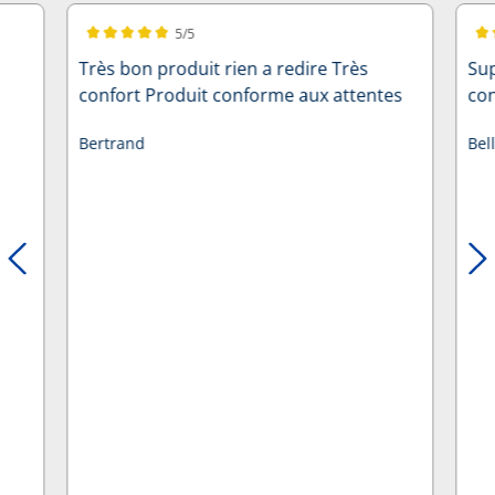
5/5
Note moyenne de 5 sur 5 étoiles
Not
Très bon produit rien a redire Très
Sup
confort Produit conforme aux attentes
con
Bertrand
Bel