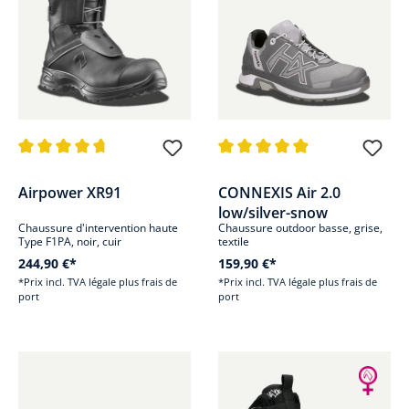
Note moyenne de 4.8 sur 5 étoiles
Note moyenne de 4.8 sur 5 étoi
Airpower XR91
CONNEXIS Air 2.0
low/silver-snow
Chaussure d'intervention haute
Chaussure outdoor basse, grise,
Type F1PA, noir, cuir
textile
244,90 €*
159,90 €*
*Prix incl. TVA légale plus frais de
*Prix incl. TVA légale plus frais de
port
port