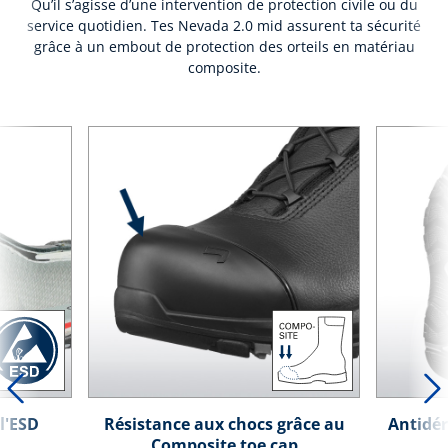
Qu’il s’agisse d’une intervention de protection civile ou du
service quotidien. Tes Nevada 2.0 mid assurent ta sécurité
grâce à un embout de protection des orteils en matériau
composite.
l'ESD
Résistance aux chocs grâce au
Antidér
Composite toe cap