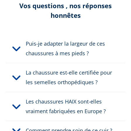
RFID-Pocket
Vos questions , nos réponses
honnêtes
Selon le certificat:
CE EN ISO
20345:2022+A1:2024 S3S
HRO HI CI FO SC SR
Puis-je adapter la largeur de ces
Couleur:
noir
chaussures à mes pieds ?
Hauteur en cm:
14,0 cm
La chaussure est-elle certifiée pour
Hauteur:
demi à la hauteur
les semelles orthopédiques ?
Matière supérieure:
Cuir
Les chaussures HAIX sont-elles
Protection de coupe:
vraiment fabriquées en Europe ?
aucune protection anti-
coupure
Comment prendre soin de ce cuir ?