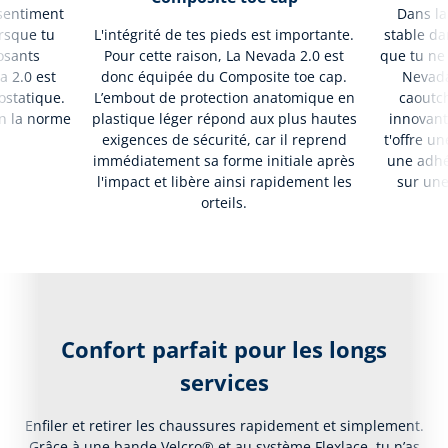
 sentiment
Dans la
rsque tu
L'intégrité de tes pieds est importante.
stable da
osants
Pour cette raison, La Nevada 2.0 est
que tu ne 
a 2.0 est
donc équipée du Composite toe cap.
Nevada
rostatique.
L’embout de protection anatomique en
caoutch
on la norme
plastique léger répond aux plus hautes
innovant
exigences de sécurité, car il reprend
t'offre u
immédiatement sa forme initiale après
une adhé
l'impact et libère ainsi rapidement les
sur une
orteils.
Confort parfait pour les longs
services
Enfiler et retirer les chaussures rapidement et simplement.
Grâce à une bande Velcro® et au système Flexlace, tu n’as