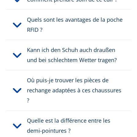
Classe de sécurité:
S3, S3S
Fermeture:
Fermeture autoagrippante
Quels sont les avantages de la poche
RFID ?
Etanche:
hydrofuge
Kann ich den Schuh auch draußen
Poids par chaussure:
610 g
und bei schlechtem Wetter tragen?
Sans métal:
ja
Où puis-je trouver les pièces de
PRODUKTBESCHREIBUNG HERUNTERLADEN
rechange adaptées à ces chaussures
?
Quelle est la différence entre les
demi-pointures ?