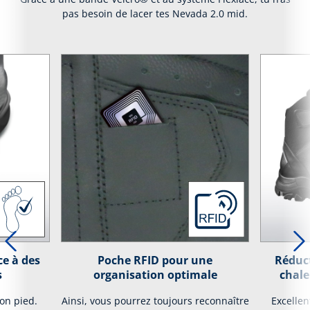
pas besoin de lacer tes Nevada 2.0 mid.
ce à des
Poche RFID pour une
Réduct
s
organisation optimale
chale
on pied.
Ainsi, vous pourrez toujours reconnaître
Excellen