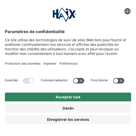
Hotline assistance
International
HAIX Group
Shop Service
Newsletter
Suivez-nous
7,90 €
Ajouter au panier
0.075 kilos
(10,53 € /
0.1 kilos )
© 2026 HAIX GROUP
* Prix incl. TVA légale
Prix TTC, frais de livraison en sus
GENERAL TERMS AND CONDITIONS