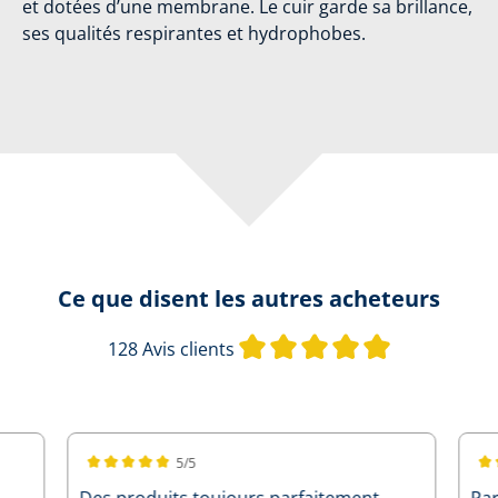
et dotées d’une membrane. Le cuir garde sa brillance,
ses qualités respirantes et hydrophobes.
Ce que disent les autres acheteurs
Note moyenne
128 Avis clients
5/5
Note moyenne de 5 sur 5 étoiles
Not
Des produits toujours parfaitement
Par