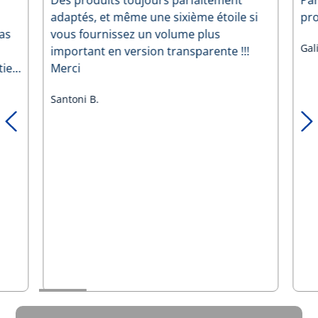
adaptés, et même une sixième étoile si
pr
as
vous fournissez un volume plus
Gali
important en version transparente !!!
tien
Merci
Santoni B.