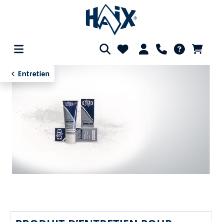
tenu principal
Entretien