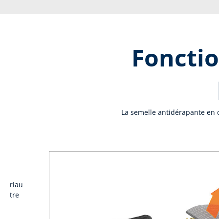
Fonctio
La semelle antidérapante en c
matériau
t être