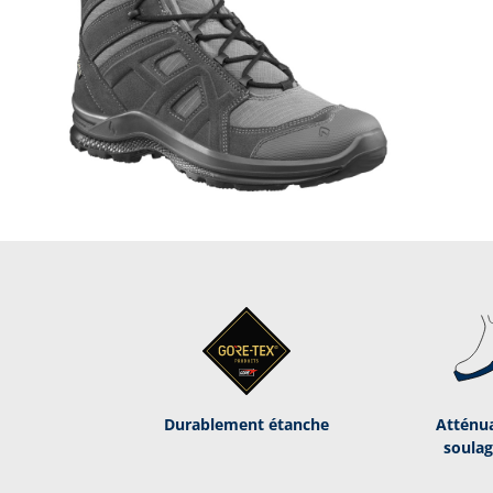
Durablement étanche
Atténua
soula