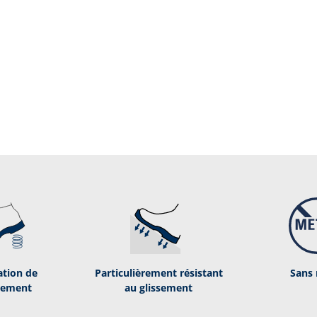
tion de
Par­ti­cu­liè­re­ment ré­sis­tant
Sans 
gement
au glis­se­ment