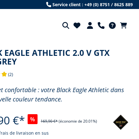
Service client : +49 (0) 8751 / 8625 889
 EAGLE ATHLETIC 2.0 V GTX
GREY
(2)
e de 5 sur 5 étoiles
t confortable : votre Black Eagle Athletic dans
elle couleur tendance.
90 €*
%
169,90 €*
(économie de 20.01%)
frais de livraison en sus