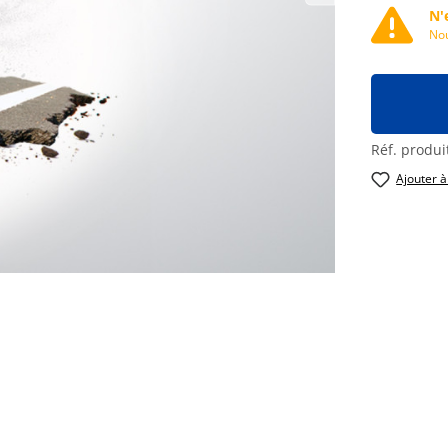
N'
Nou
Réf. produi
Ajouter à