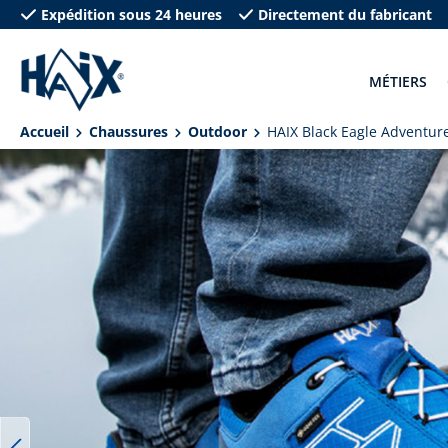
Expédition sous 24 heures
Directement du fabricant
recherche
Passer à la navigation principale
MÉTIERS
Accueil
Chaussures
Outdoor
HAIX Black Eagle Adventure
Ignorer la galerie d'images