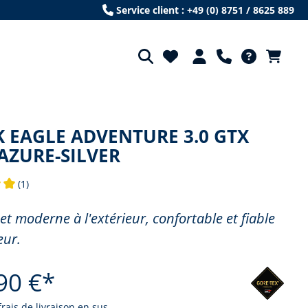
Service client : +49 (0) 8751 / 8625 889
 EAGLE ADVENTURE 3.0 GTX
AZURE-SILVER
(1)
e de 5 sur 5 étoiles
et moderne à l'extérieur, confortable et fiable
eur.
90 €*
frais de livraison en sus