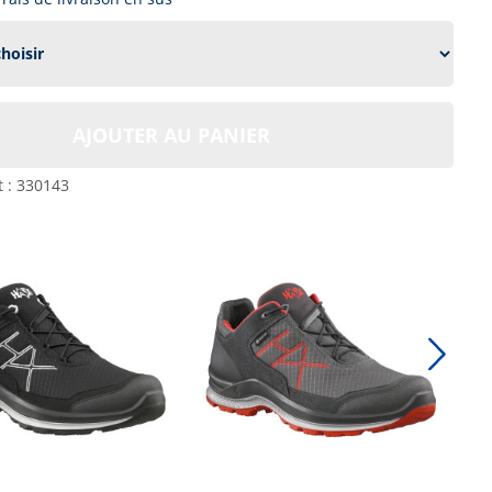
AJOUTER AU PANIER
t :
330143