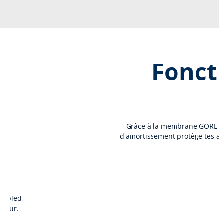
Fonct
Grâce à la membrane GORE-TEX
d'amortissement protège tes a
on pied,
rieur.