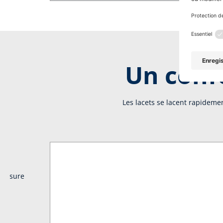
Un confo
Les lacets se lacent rapideme
t assure