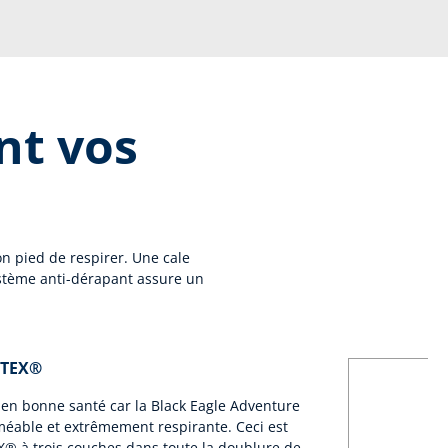
nt vos
on pied de respirer. Une cale
ystème anti-dérapant assure un
-TEX®
s en bonne santé car la Black Eagle Adventure
éable et extrêmement respirante. Ceci est
 à trois couches dans toute la doublure de