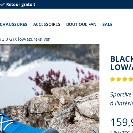
Retour gratuit
CHAUSSURES
ACCESSOIRES
BOUTIQUE FAN
SALE
 3.0 GTX low/azure-silver
BLACK
LOW/
Note moyenn
Sportive 
à l'intéri
159,
*
Prix TTC, 