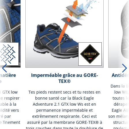
matière
Imperméable grâce au GORE-
Antidér
e
TEX®
Dans la B
1 GTX low
Tes pieds restent secs et tu restes en
low Ws,
se respirer
bonne santé car la Black Eagle
toutes l
able à la
Adventure 2.1 GTX low Ws est en
dérapes
idité vers
permanence imperméable et
Eagle Ad
ré par
extrêmement respirante. Ceci est
son mélang
re finement
assuré par la membrane GORE-TEX® à
structu
trois couches dans toute la doublure de
roulemen