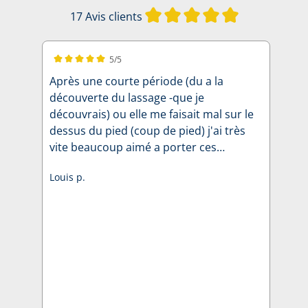
Note moyenne d
17 Avis clients
5/5
Note moyenne de 5 sur 5 étoiles
Après une courte période (du a la
découverte du lassage -que je
découvrais) ou elle me faisait mal sur le
dessus du pied (coup de pied) j'ai très
vite beaucoup aimé a porter ces
chaussures ! de + il m'est arrivé de
Louis p.
recevoir des félicitations ,sur la beauté
de ces chaussures ... Alors suis très
satisfais .