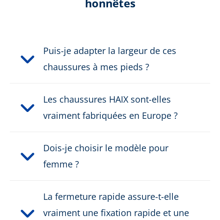
honnêtes
Couleur:
blauw/roze
Hauteur en cm:
9,0 cm
Puis-je adapter la largeur de ces
Matière supérieure:
Microfibre / textile
chaussures à mes pieds ?
Sexe:
Dames
Les chaussures HAIX sont-elles
Classe de sécurité:
aucune classe de sécurité
vraiment fabriquées en Europe ?
Fermeture:
Fermeture rapide
Dois-je choisir le modèle pour
femme ?
Etanche:
Imperméable en GORE-
®
TEX
La fermeture rapide assure-t-elle
Poids par chaussure:
390 g
vraiment une fixation rapide et une