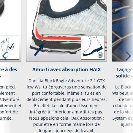
ce à des
Amorti avec absorption HAIX
Laçage
s
solide 
Dans la Black Eagle Adventure 2.1 GTX
on pied.
low Ws, tu éprouveras une sensation de
La Black
alement
port confortable, même si tu es en
Ws peut êt
 Adventure
déplacement pendant plusieurs heures.
de tem
aitement et
En effet, la cale d’amortissement
robuste n'
onfort de
intégrée à l'intérieur amortit tes pas.
de la vie
ournée.
Nous appelons cela HAIX Absorption :
System est
pour être en forme même lors de
ajust
longues journées de travail.
c