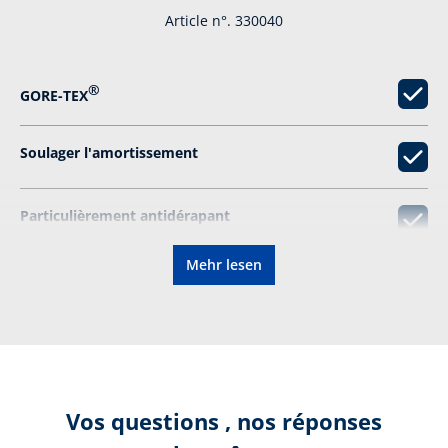
Article n°. 330040
®
GORE-TEX
Soulager l'amortissement
Particulièrement antidérapant
Mehr lesen
Convient aux semelles orthopédiques
Ajustement facile au pied
Selon le certificat:
ne certifie pas
Vos questions , nos réponses