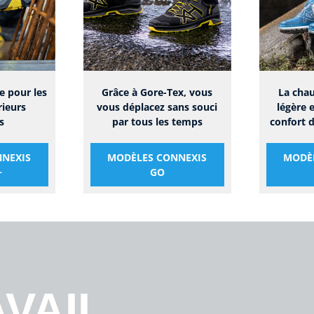
e pour les
Grâce à Gore-Tex, vous
La chau
rieurs
vous déplacez sans souci
légère 
s
par tous les temps
confort d
NEXIS
MODÈLES CONNEXIS
MODÈ
+
GO
VAIL