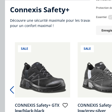
Connexis Safety+
Découvre une sécurité maximale pour les travaux exigeants e
pour un confort maximal !
Ignorer la galerie de produits
SALE
SALE
LTR
CONNEXIS Safety+ GTX
CONNEXIS Safety
low/black-black
low/grey-silver