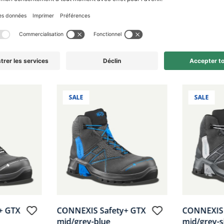
n extérieur et un confort de port sans souci avec une robustesse 
SALE
SALE
+ GTX
CONNEXIS Safety+ GTX
CONNEXIS 
mid/grey-blue
mid/grey-s