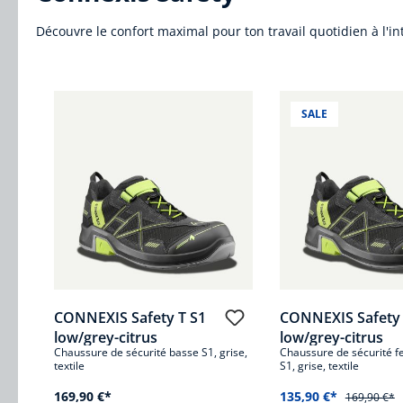
Découvre le confort maximal pour ton travail quotidien à l'i
Ignorer la galerie de produits
SALE
CONNEXIS Safety T S1
CONNEXIS Safety 
low/grey-citrus
low/grey-citrus
Chaussure de sécurité basse S1, grise,
Chaussure de sécurité 
textile
S1, grise, textile
169,90 €*
135,90 €*
169,90 €*