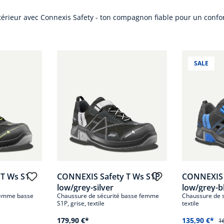
ntérieur avec Connexis Safety - ton compagnon fiable pour un conf
SALE
T Ws S1
CONNEXIS Safety T Ws S1P
CONNEXIS S
low/grey-silver
low/grey-b
femme basse
Chaussure de sécurité basse femme
Chaussure de s
S1P, grise, textile
textile
179,90 €*
135,90 €*
1