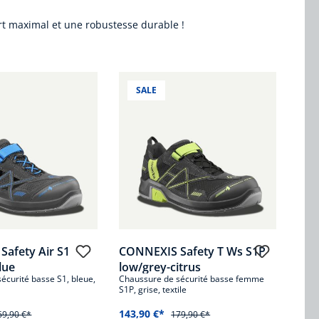
ort maximal et une robustesse durable !
SALE
afety Air S1
CONNEXIS Safety T Ws S1P
lue
low/grey-citrus
écurité basse S1, bleue,
Chaussure de sécurité basse femme
S1P, grise, textile
143,90 €*
69,90 €*
179,90 €*