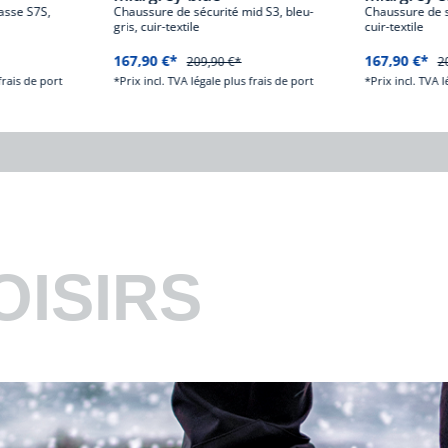
asse S7S,
Chaussure de sécurité mid S3, bleu-
Chaussure de s
gris, cuir-textile
cuir-textile
167,90 €*
167,90 €*
209,90 €*
2
frais de port
*Prix incl. TVA légale plus frais de port
*Prix incl. TVA l
OISIRS