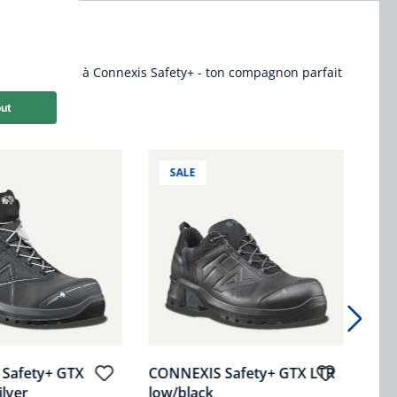
durable grâce à Connexis Safety+ - ton compagnon parfait
SALE
Safety+ GTX
CONNEXIS Safety+ GTX LTR
CON
ilver
low/black
Ws 