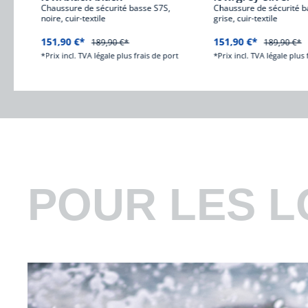
 S7,
Chaussure de sécurité basse S7S,
Chaussure de sécurité b
noire, cuir-textile
grise, cuir-textile
151,90 €*
151,90 €*
189,90 €*
189,90 €*
rt
*Prix incl. TVA légale plus frais de port
*Prix incl. TVA légale plus 
POUR LES L